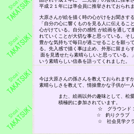
平成
２１年には準会員に推挙されておられ
大原さんが絵を描く時の心がけをお聞きす
「自分の心に響くものを見る人に伝えるこ
心がけている。自分の感性 が絵画を通して
れていくことが大切な事と思っている。そ
豊かな気持ちで毎日が過ごせることを願っ
る。先入感で描く事は止め、外形に留まら
面を見透せたら素晴らしいと思っている。
いう素晴らしい信条を語ってくれました。
今は大原さんの孫さんを教えておられますが
素晴らしさを教えて、情操豊かな子供が一人
また、絵画以外の趣味として、松愛会高
積極的に参加されています。
☆ グラウンド
☆ 釣りクラブ
☆ 社会見学クラ