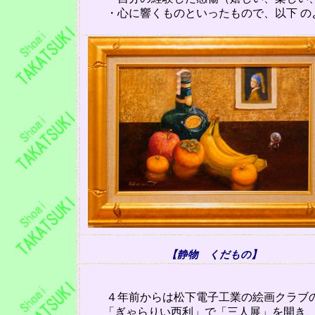
・心に響くもの
といったもので、以下 
【静物 くだもの】
４年前からは松下電子工業の絵画
クラブ
「ぎゃらりい西利」で「三人展」を開き、