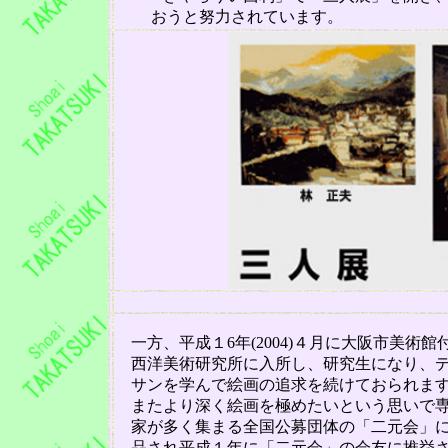
おうと努力されています。
一方、平成１
6
年
(2004)
４月に大阪市美術館
西洋美術研究所に入所し、研究生になり、
サ
ンを学んで絵画の追求を続けておられま
またより深く絵画を極めたいという思いで
家が多
く集まる全国公募団体の「二元会」
品され
平成１
年に「二元会」の会友に推挙