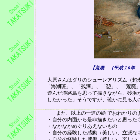
【荒廃 （平成１
6
年 
大原さんはダリのシューレアリズム（超現
「海潮斑」、「残
滓
」、「憩」、「荒廃」
遊んだ淡路島を思って描きながら、砂浜が
したかった」そうです
が、確かに見る人
また、以上の一連の絵 でおわかりの
・自分の内面から是非描きたいと思った
・なかなかめぐりあえないもの
・自分の経験した感動（美しい、立派な
・自分の経験した感傷（嬉しい、楽しい、