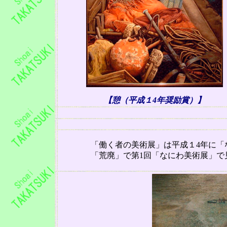
【憩（平成１
4
年奨励賞）】
「働く者の美術展」は平成１
4
年に「
「荒廃」で第
1
回「なにわ美術展」で