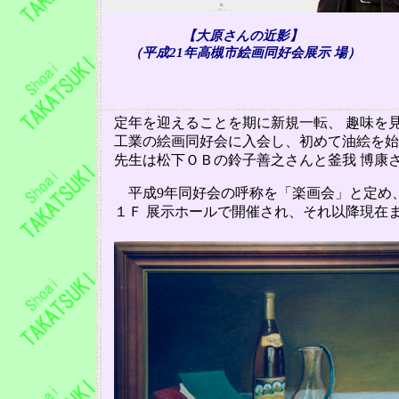
【大原さんの近影】
（平成
21
年高槻市絵画同好会展示 場）
定年を迎えることを期に新規一転、
趣味を
工業の絵画同好会に入会し、初めて油絵を始
先生は松下ＯＢの鈴子善之さ
んと釜我
博康
平成
9
年同好会の呼称を「楽画会」と定め
１Ｆ 展示ホールで開催され、それ以降現在