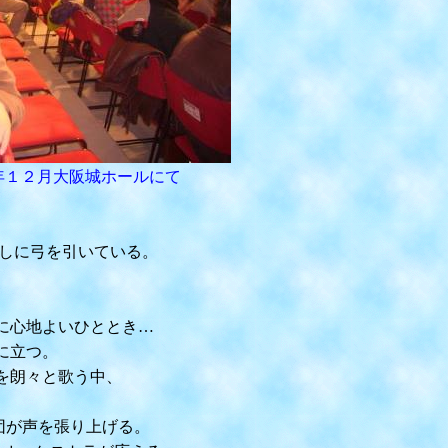
年１２月大阪城ホールにて
しに弓を引いている。
。
に心地よいひととき…
に立つ。
を朗々と歌う中、
団が声を張り上げる。