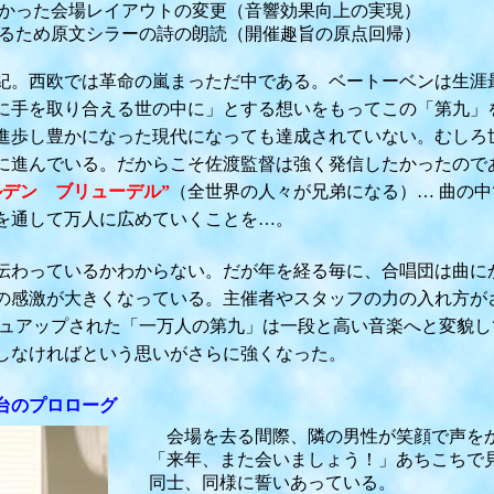
た会場レイアウトの変更（音響効果向上の実現）
め原文シラーの詩の朗読（開催趣旨の原点回帰）
。西欧では革命の嵐まっただ中である。ベートーベンは生涯
手を取り合える世の中に」とする想いをもってこの「第九」
歩し豊かになった現代になっても達成されていない。むしろ
進んでいる。だからこそ佐渡監督は強く
発信したかったので
ルデン ブリューデル”
（全世界の人々が兄弟になる）… 曲の
通して万人に広めていくことを…。
わっているかわからない。だが年を経る毎に、合唱団は曲に
感激が大きくなっている。主催者やスタッフの力の入れ方が
アップされた「一万人の第九」は一段と高い音楽へと変貌し
なければという思いがさらに強くなった。
台のプロローグ
会場を去る間際、隣の男性が笑顔で声をか
「来年、また会いましょう！」あちこちで見
同士、同様に誓いあっている。