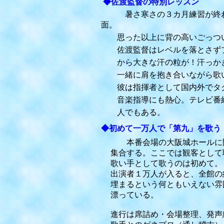
◆佐渡監督の特別レッスン
暑さ寒さの３カ月練習が終わる
面
思った以上に背の高いごっつい
佐渡監督はレベルを落とさずプ
から大きな汗の粒が！汗っかき
一緒に肩を抱き合いながら歌い
彼は指揮者として国内外でタク
音楽指導にも熱心。テレビ番組
人でもある。
◆初めて一万人で「第九」を歌う
本番会場の大阪城ホールに開
集合する。ここでは観客として聴
歌い手として歌うのは初めて。
出演者１万人が入ると、全館の
埋まるという何ともいえない雰
漂っている。
進行は席詰め・会場整理、発声