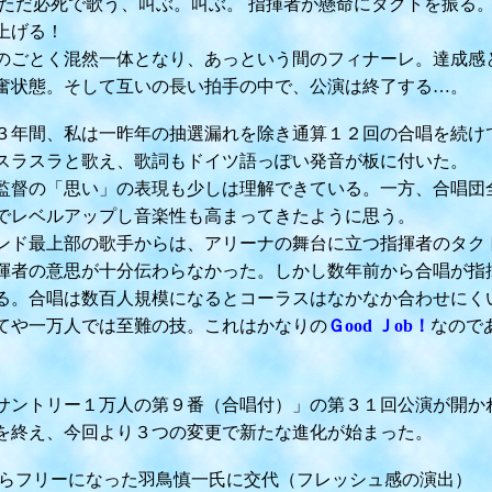
だ必死で歌う、叫ぶ。叫ぶ。 指揮者が懸命にタクトを振る。
上げる！
ごとく混然一体となり、あっという間のフィナーレ。達成感
状態。そして互いの長い拍手の中で、公演は終了する…。
間、私は一昨年の抽選漏れを除き通算１２回の合唱を続け
ラスラと歌え、歌詞もドイツ語っぽい発音が板に付いた。
督の「思い」の表現も少しは理解できている。一方、合唱団
レベルアップし音楽性も高まってきたように思う。
ド最上部の歌手からは、アリーナの舞台に立つ指揮者のタク
者の意思が十分伝わらなかった。しかし数年前から合唱が指
。合唱は数百人規模になるとコーラスはなかなか合わせにく
や一万人では至難の技。これはかなりの
Ｇood Ｊob！
なので
トリー１万人の第９番（合唱付）」の第３１回公演が開か
終え、今回より３つの変更で新たな進化が始まった。
リーになった羽鳥慎一氏に交代（フレッシュ感の演出）