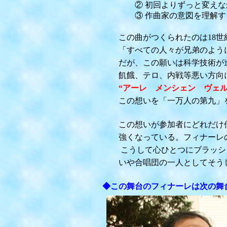
② 初回よりずっと変えなかっ
③ 作曲家の意図を理解するた
この曲がつくられたのは18世紀
「すべての人々が兄弟のように
だが、この願いは科学技術が進
飢餓、テロ、内戦等悪い方向に
“アーレ メンシェン ヴェ
この想いを「一万人の第九」を
この想いが参加者にどれだけ伝
強くなっている。フィナーレの
こうして心ひとつにブラッシュ
いや合唱団の一人としてそうし
◆この舞台のフィナーレは次の舞