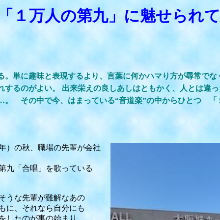
「１万人の第九」に魅せられ
る。単に趣味と表現するより、言葉に何かハマり方が尋常でな
するのがよい。 出来栄えの良しあしはともかく、人とは違っ
 その中で今、はまっている“音道楽”の中からひとつ 「
）の秋、職場の先輩が会社
九「合唱」を歌っている
うな先輩が難解なあの
に、それなら自分にも
したのが事の始まり。