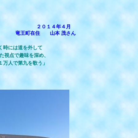
て
２０１４年４月
竜王町在住 山本 茂さん
く時には道を外して
た視点で趣味を深め、
１万人で第九を歌う」