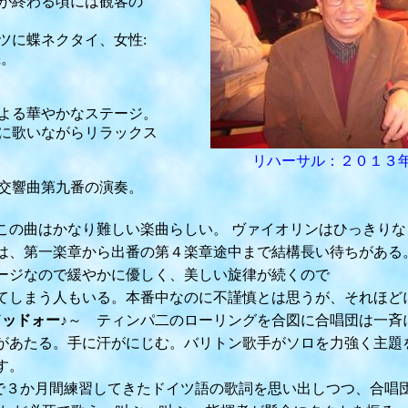
が終わる頃には観客の
に蝶ネクタイ、女性:
機。
る華やかなステージ。
歌いながらリラックス
リハーサル：２０１３
よ交響曲第九番の演奏。
曲はかなり難しい楽曲らしい。 ヴァイオリンはひっきりな
、第一楽章から出番の第４楽章途中まで結構長い待ちがある
ジなので緩やかに優しく、美しい旋律が続くので
しまう人もいる。本番中なのに不謹慎とは思うが、それほど
ドッドォー♪
～ ティンパ二のローリングを合図に合唱団は一斉
あたる。手に汗がにじむ。バリトン歌手がソロを力強く主題
す。
まで３か月間練習してきたドイツ語の歌詞を思い出しつつ、合唱