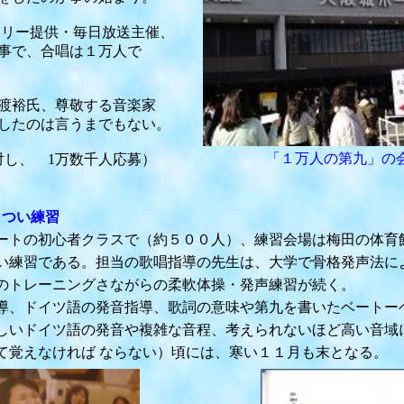
リー提供・毎日放送主催、
事で、合唱は１万人で
裕氏、尊敬する音楽家
たのは言うまでもない。
「１万人の第九」の
し、 1万数千人応募）
きつい練習
の初心者クラスで（約５００人）、練習会場は梅田の体育館
練習である。担当の歌唱指導の先生は、大学で骨格発声法に
トレーニングさながらの柔軟体操・発声練習が続く。
、ドイツ語の発音指導、歌詞の意味や第九を書いたベートー
いドイツ語の発音や複雑な音程、考えられないほど高い音域
覚えなければ ならない）頃には、寒い１１月も末となる。