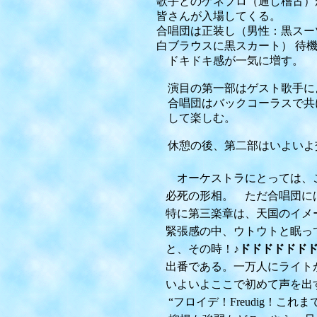
歌手とのゲネプロ（通し稽古）
皆さんが入場してくる。
合唱団は正装し（男性：黒スーツ
白ブラウスに黒スカート） 待
ドキドキ感が一気に増す。
演目の第一部はゲスト歌手によ
合唱団はバックコーラスで共に
して楽しむ。
休憩の後、第二部はいよい
オーケストラにとっては、この
必死の形相。 ただ合唱団には
特に第三楽章は、天国のイメー
緊張感の中、ウトウトと眠って
と、その時！
♪ドドドドドド
出番である。一万人にライトが
いよいよここで初めて声を出
“フロイデ！Freudig！これ