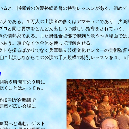
と、指揮者の佐渡裕総監督の特別レッスンがある。初めて、
。
人である。１万人の出演者の多くはアマチュアであり 声楽
ロと同じ要求をどんどん出しつつ厳しい指導をされていく。
の情熱家である。また男性合唱部で溌剌と歌うべき場面では
あう。頭でなく体全体を使って理解させる。
トを振るばかりでなく兵庫県立芸術文化センターの芸術監督
に出演しながらこの公演の千人規模の特別レッスンを４、５
！
演６時間前の９時に
くことはあっても,、
約８割が合唱団で
囲気が広い会場に
練習へと進む。ゲスト