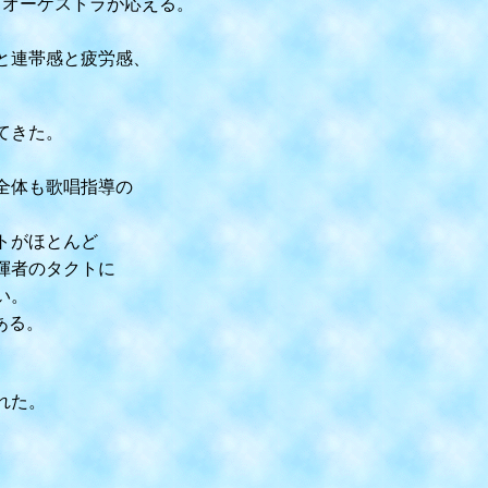
オーケストラが応える。
と連帯感と疲労感、
てきた。
全体も歌唱指導の
トがほとんど
揮者のタクトに
い。
ある。
れた。