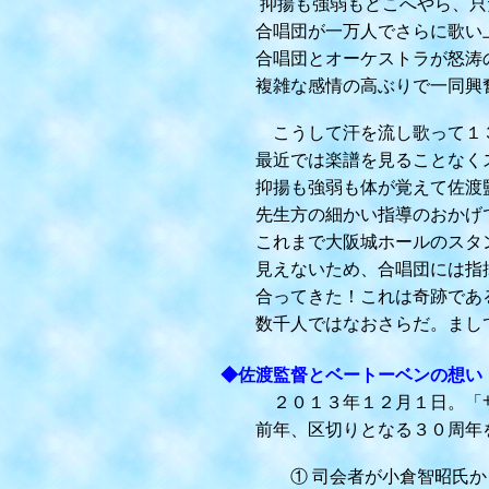
抑揚も強弱もどこへやら、只た
合唱団が一万人でさらに歌い
合唱団とオーケストラが怒涛の
複雑な感情の高ぶりで一同興奮
こうして汗を流し歌って１３年
最近では楽譜を見ることなくス
抑揚も強弱も体が覚えて佐渡監
先生方の細かい指導のおかげで
これまで大阪城ホールのスタン
見えないため、合唱団には指揮
合ってきた！これは奇跡である
数千人ではなおさらだ。まして
◆佐渡監督とベートーベンの想い
２０１３年１２月１日。「サン
前年、区切りとなる３０周年を
① 司会者が小倉智昭氏からフ