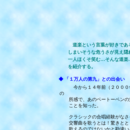
道楽という言葉が好きであ
しまいそうな危うさが見え隠れ
一人ほくそ笑む…そんな道楽…。
を紹介する。
◆ 「１万人の第九」との出会い
今から１４年前（２０００年
の
所感で、あのベートーベンの第
ことを知った。
クラシックの合唱経験がなさそ
交響曲を歌うとは！驚きととも
歌えるのではないかと勘違いを