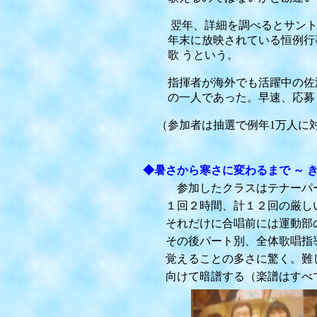
翌年、詳細を調べるとサント
年末に放映されている恒例行
歌 うという。
指揮者が海外でも活躍中の佐渡
の一人であった。早速、応募し
（参加者は抽選で例年1万人に対
◆暑さから寒さに変わるまで ～ 
参加したクラスはテナーパート
１回２時間、計１２回の厳しい
それだけに合唱前には運動部の
その後パート別、全体歌唱指導
覚えることの多さに驚く。難し
向けて暗譜する（楽譜はすべて