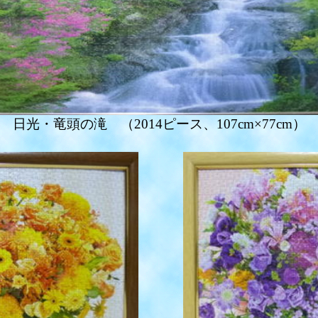
日光・竜頭の滝 （2014ピース、107cm×77cm）