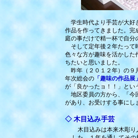
学生時代より手芸が大好き
作品を作ってきました。完
庭の事だけで精一杯で自分
そして定年後２年たって時
色々な方が趣味を活かした
ちたいと思いました。
昨年（２０１２年）の９月
年次総会の
「趣味の作品展
が「良かったョ！！」とい
地区委員の方から、「今回
があり、お受けする事にし
◇ 木目込み手芸
木目込みは本来木彫り人
した。１年を通してその