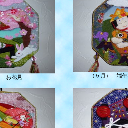
（５月） 端午
 お花見