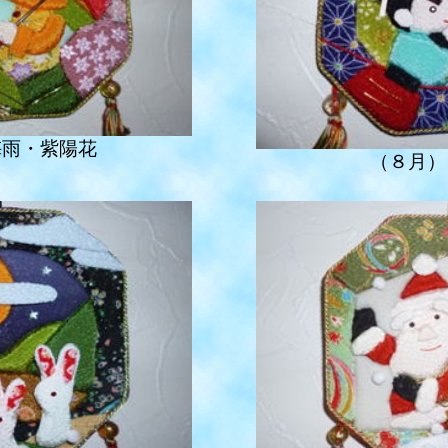
梅雨・紫陽花
（８月）