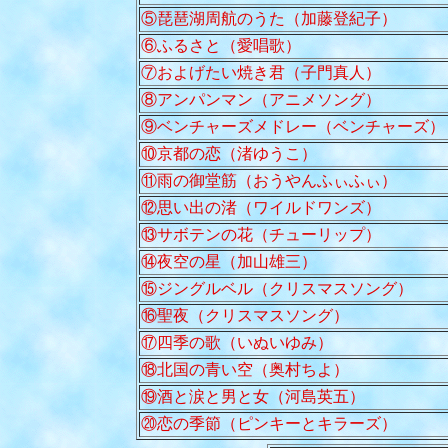
⑤琵琶湖周航のうた（加藤登紀子）
⑥ふるさと（愛唱歌）
⑦およげたい焼き君（子門真人）
⑧アンパンマン（アニメソング）
⑨ベンチャーズメドレー（ベンチャーズ）
⑩京都の恋（渚ゆうこ）
⑪雨の御堂筋（おうやんふぃふぃ）
⑫思い出の渚（ワイルドワンズ）
⑬サボテンの花（チューリップ）
⑭夜空の星（加山雄三）
⑮ジングルベル（クリスマスソング）
⑯聖夜（クリスマスソング）
⑰四季の歌（いぬいゆみ）
⑱北国の青い空（奥村ちよ）
⑲酒と涙と男と女（河島英五）
⑳恋の季節（ピンキーとキラーズ）