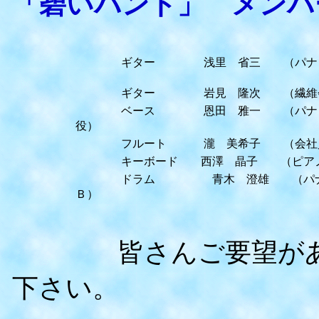
「碧いバンド」 メンバ
ギター 浅里 省三 （パナソ
ギター 岩見 隆次 （繊維
ベース 恩田 雅一 （パナソ
役）
フルート 瀧 美希子 （会社
キーボード 西澤 晶子 （
ドラム 青木 澄雄 （パナソ
Ｂ）
皆さんご要望がありま
下さい。