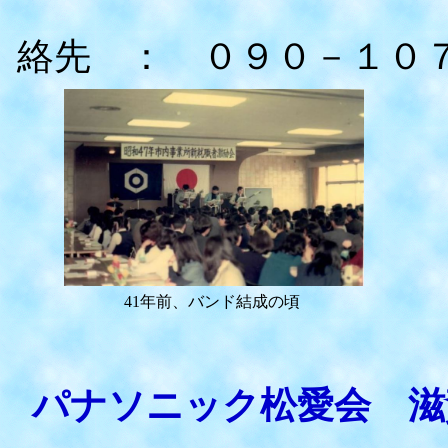
絡先 ： ０９０－１０
41年前、バンド結成の頃
パナソニック松愛会 滋