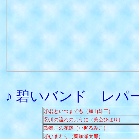
♪ 碧いバンド レ
①君といつまでも（加山雄三）
②川の流れのように（美空ひばり）
③瀬戸の花嫁（小柳るみこ）
④ひまわり（葉加瀬太郎）