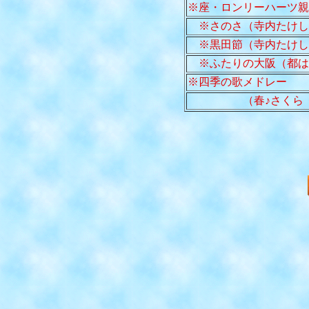
※座・ロンリーハーツ親
※さのさ（寺内たけし
※黒田節（寺内たけし
※ふたりの大阪（都は
※四季の歌メドレー
（春♪さくら 夏♪