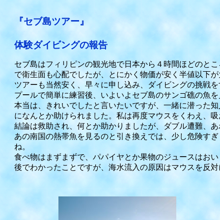
『セブ島ツアー』
体験ダイビングの報告
セブ島はフィリピンの観光地で日本から４時間ほどのとこ
で衛生面も心配でしたが、とにかく物価が安く半値以下が
ツアーも当然安く、早々に申し込み、ダイビングの挑戦を
プールで簡単に練習後、いよいよセブ島のサンゴ礁の魚を
本当は、きれいでしたと言いたいですが、一緒に潜った知
になんとか助けられました。私は再度マウスをくわえ、吸
結論は救助され、何とか助かりましたが、ダブル遭難、あ
あの南国の熱帯魚を見るのと引き換えでは、少し危険すぎ
ね。
食べ物はまずまずで、パパイヤとか果物のジュースはおい
後でわかったことですが、海水流入の原因はマウスを反対