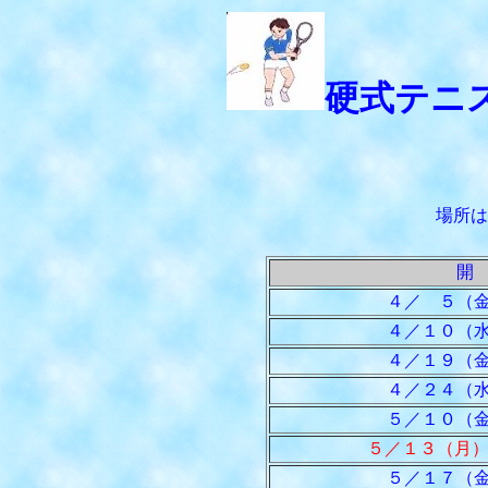
硬式テニ
場所は
開
４／ ５（金
４／１０（水
４／１９（金
４／２４（水
５／１０（金
５／１３（月
５／１７（金