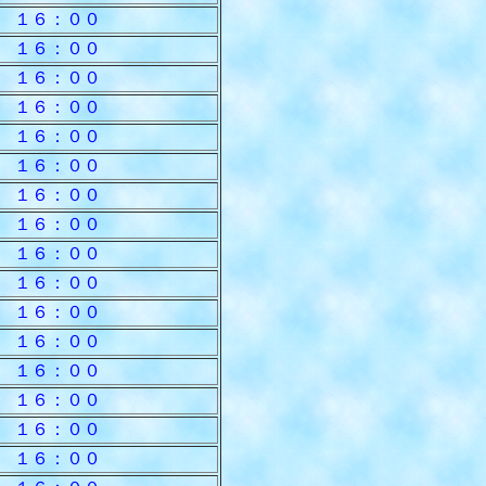
 １６：００
 １６：００
 １６：００
 １６：００
 １６：００
 １６：００
 １６：００
 １６：００
 １６：００
 １６：００
 １６：００
 １６：００
 １６：００
 １６：００
 １６：００
 １６：００