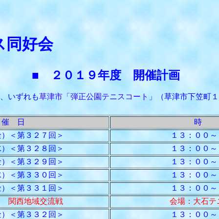
ス同好会
■
２０１９年度 開催計画
、いずれも
草津市「弾正公園テニスコート
」（草津市下笠町１
 催 日
時
）＜第３２７回＞
１３：００～
）＜第３２８回＞
１３：００～
）＜第３２９回＞
１３：００～
）＜第３３０回＞
１３：００～
）＜第３３１回＞
１３：００～
） 関西地域交流戦
会場：大石テ
）＜第３３２回＞
１３：００～