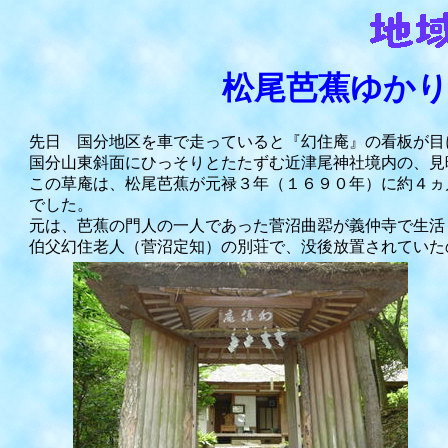
松尾芭蕉ゆかり
先日 国分地区を車で走っていると『幻住庵』の看板が目
国分山東斜面にひっそりとたたずむ近津尾神社境内の、見
この草庵は、松尾芭蕉が元禄３年（１６９０年）に約４ヵ
でした。
元は、芭蕉の門人の一人であった菅沼曲翆が義仲寺で生活
伯父幻住老人（菅沼定知）の別荘で、没後放置されていた