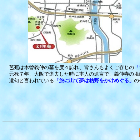
芭蕉は木曽義仲の墓を度々訪れ、皆さんもよくご存じの
「
元禄７年、大阪で逝去した時に本人の遺言で、義仲寺の境
遺句と言われている
「旅に出て夢は枯野をかけめぐる」
の