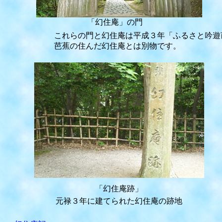
「幻住庵」の門
これらの門と幻住庵は平成３年「ふるさと吟遊芭蕉
芭蕉の住んだ幻住庵とは別物です。
「幻住庵跡」
元禄３年に建てられた幻住庵の跡地