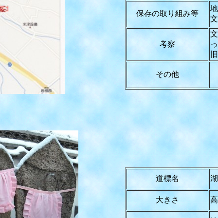
地
保存の取り組み等
文
文
考察
っ
旧
その他
道標名
湖
大きさ
高