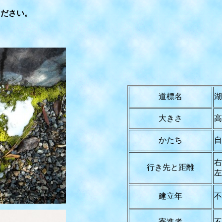
ださい。
道標名
湖
大きさ
高
かたち
自
右
行き先と距離
左
建立年
不
寄進者
不