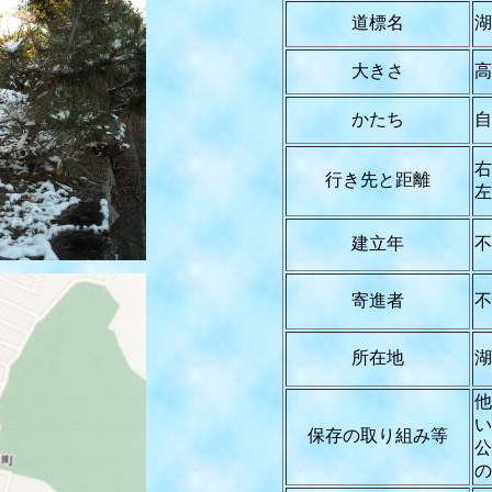
道標名
湖
大きさ
高
かたち
自
右
行き先と距離
左
建立年
不
寄進者
不
所在地
湖
他
い
保存の取り組み等
公
の