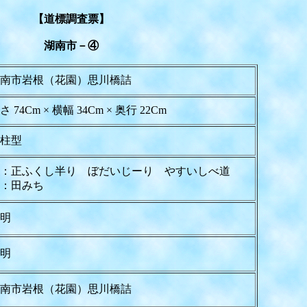
【道標調査票】
湖南市－④
南市岩根（花園）思川橋詰
さ 74Cm × 横幅 34Cm × 奥行 22Cm
柱型
：正ふくし半り ぼだいじーり やすいしべ道
：田みち
明
明
南市岩根（花園）思川橋詰