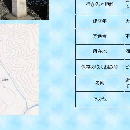
右
行き先と距離
左
建立年
天
寄進者
不
所在地
湖
保存の取り組み等
公
野
考察
て
その他