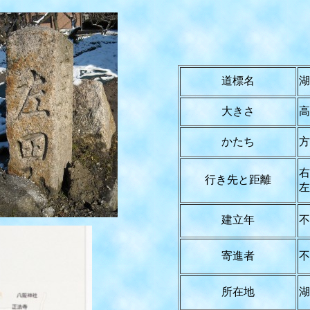
道標名
湖
大きさ
高
かたち
方
右
行き先と距離
左
建立年
不
寄進者
不
所在地
湖