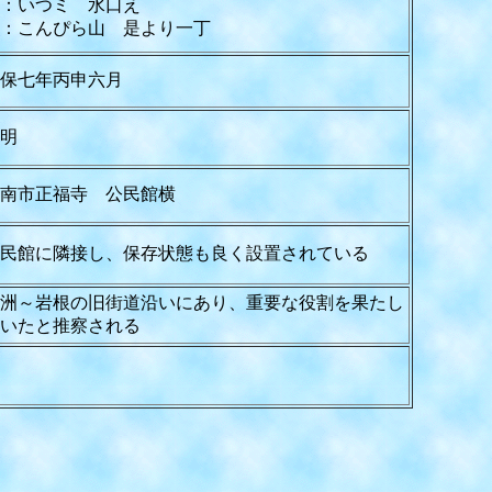
：いつミ 水口え
：こんぴら山 是より一丁
保七年丙申六月
明
南市正福寺 公民館横
民館に隣接し、保存状態も良く設置されている
洲～岩根の旧街道沿いにあり、重要な役割を果たし
いたと推察される