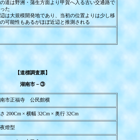
の道は野洲・蒲生方面より甲賀へ入る古い交通路で
った
辺は大規模開発地であり、当初の位置よりは少し移
の可能性もあるがほぼ近辺と推測される
【道標調査票】
湖南市－③
南市正福寺 公民館横
さ 200Cm × 横幅 32Cm × 奥行 32Cm
夜燈型