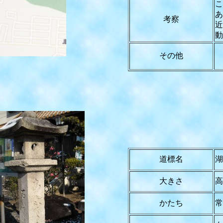
こ
あ
考察
近
動
その他
道標名
湖
大きさ
高
かたち
常