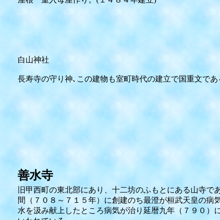
白山神社
長寿寺の守り神､この建物も室町時代の建立で国重文であ
善水寺
旧甲西町の東北部にあり、十二坊のふもとにある山寺で
間（７０８～７１５年）に創建のち最澄が桓武天皇の病
水を汲み献上したところ病気が治り延暦九年（７９０）