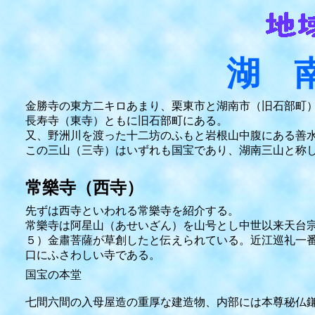
湖 
金勝寺の東方二キロあまり、栗東市と湖南市（旧石部町
長寿寺（東寺）ともに旧石部町にある。
又、野洲川を渡った十二坊のふもと岩根山中腹にある善
この三山（三寺）はいずれも国宝であり、湖南三山と称
常樂寺（西寺）
先ずは西寺といわれる常樂寺を紹介する。
常樂寺は阿星山（あせいざん）を山号とし中世以来天台
５）金肅菩薩が草創したと伝えられている。近江巡礼一
口にふさわしい寺である。
国宝の本堂
七間六間の入母屋造の重厚な建造物、内部には本尊秘仏