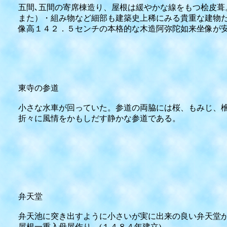
五間､五間の寄席棟造り、屋根は緩やかな線をもつ桧皮葺
また）・組み物など細部も建築史上稀にみる貴重な建物
像高１４２．５センチの本格的な木造阿弥陀如来坐像が
東寺の参道
小さな水車が回っていた。参道の両脇には桜、もみじ、
折々に風情をかもしだす静かな参道である。
弁天堂
弁天池に突き出すように小さいが実に出来の良い弁天堂が
屋根一重入母屋作り。(１４８４年建立)