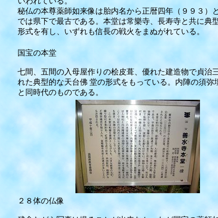
いわれている。
秘仏の本尊薬師如来像は胎内名から正暦四年（９９３）
では県下で最古である。本堂は常樂寺、長寿寺と共に典
形式を有し、いずれも信長の戦火をまぬがれている。
国宝の本堂
七間、五間の入母屋作りの桧皮葺、優れた建造物で貞治三
れた典型的な天台佛 堂の形式をもっている。内陣の須弥
と同時代のものである。
２８体の仏像