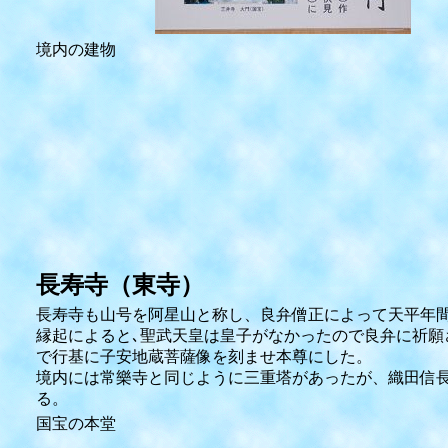
境内の建物
長寿寺（東寺）
長寿寺も山号を阿星山と称し、良弁僧正によって天平年
縁起によると､聖武天皇は皇子がなかったので良弁に祈願
で行基に子安地蔵菩薩像を刻ませ本尊にした。
境内には常樂寺と同じように三重塔があったが、織田信
る。
国宝の本堂