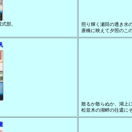
紫式部。
照り輝く瀬田の透き水
。
唐橋に映えて夕照のこ
帆
散るか散らぬか、湖上
。
松並木の湖畔の往還に
鐘