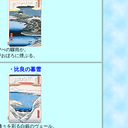
夕べの驟雨か。
がおぼろに煙ぶる。
・比良の暮雪
峰々を彩る白銀のヴェール。