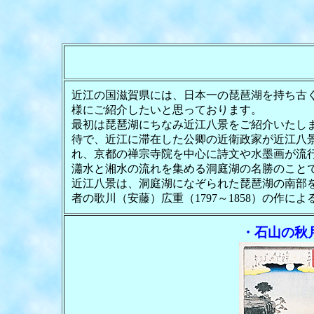
近江の国滋賀県には、日本一の琵琶湖を持ち古
様にご紹介したいと思っております。
最初は琵琶湖にちなみ近江八景をご紹介いたしま
待で、近江に滞在した公卿の近衛政家が近江八
れ、京都の禅宗寺院を中心に詩文や水墨画が流
瀟水と湘水の流れを集める洞庭湖の名勝のこと
近江八景は、洞庭湖になぞられた琵琶湖の南部
者の歌川（安藤）広重（1797～1858）の
・石山の秋