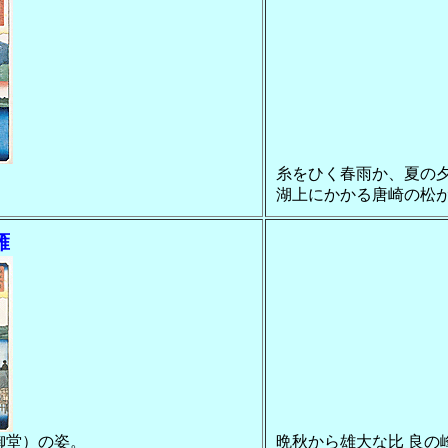
糸をひく春雨か、夏の
湖上にかかる唐崎の松
雁
御堂）の姿。
晩秋から雄大な比 良の