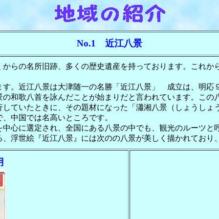
No.1 近江八景
くからの名所旧跡、多くの歴史遺産を持っております。これか
す。近江八景は大津随一の名勝「近江八景」 成立は、明応９年
景の和歌八首を詠んだことが始まりだと言われています。この
行していたときに、その題材になった「瀟湘八景（しょうしょ
で、中国では名高いところです。
を中心に選定され、全国にある八景の中でも、観光のルーツと
作による、浮世絵『近江八景』には次のの八景が美しく描かれてお
月