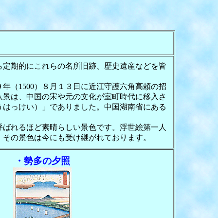
ら定期的にこれらの名所旧跡、歴史遺産などを皆
（1500）８月１３日に近江守護六角高頼の招
八景は、中国の宋や元の文化が室町時代に移入さ
うはっけい）」でありました。中国湖南省にある
呼ばれるほど素晴らしい景色です。浮世絵第一人
り、その景色は今にも受け継がれております。
・勢多の夕照