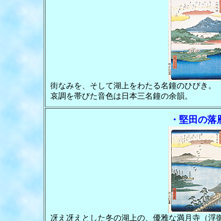
街なみを、そして湖上をわたる名鐘のひびき。
哀調を帯びた音色は日本三名鐘の余韻。
・堅田の落
冴え冴えとした冬の湖上の、優雅な満月寺（浮