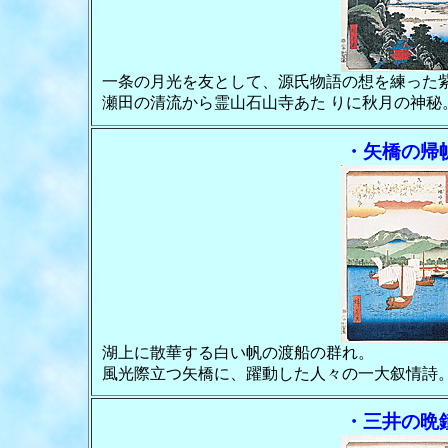
一条の月光を友として、源氏物語の想を練った
瀬田の清流から霊山石山寺あた りに秋月の神秘
・矢橋の帰
湖上に散華する白い帆の渡船の群れ。
風光際立つ矢橋に、躍動した人々の一大叙情詩
・三井の晩