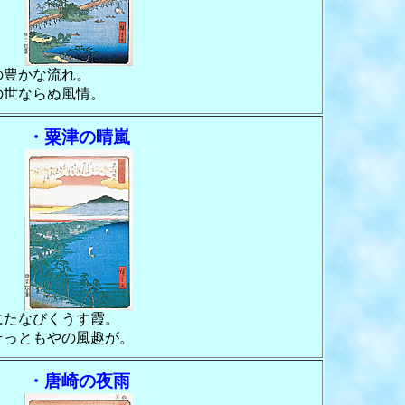
の豊かな流れ。
の世ならぬ風情。
・粟津の晴嵐
にたなびくうす霞。
そっともやの風趣が。
・唐崎の夜雨