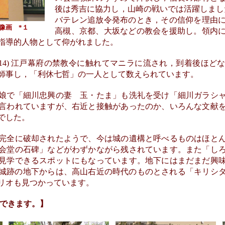
後は秀吉に協力し，山崎の戦いでは活躍しましたが、天
バテレン追放令発布のとき，その信仰を理由
像画 *１
高槻、京都、大坂などの教会を援助し。領内
指導的人物として仰がれました。
1614) 江戸幕府の禁教令に触れてマニラに流され，到着後ほど
師事し，「利休七哲」の一人として数えられています。
娘で「細川忠興の妻 玉・たま」も洗礼を受け「細川ガラシャ
言われていますが、右近と接触があったのか、いろんな文献
でした。
完全に破却されたようで、今は城の遺構と呼べるものはほとん
会堂の石碑」などがわずかながら残されています。また「し
見学できるスポットにもなっています。地下にはまだまだ興
高槻城跡の地下からは、高山右近の時代のものとされる「キリシ
リオも見つかっています。
大できます。】