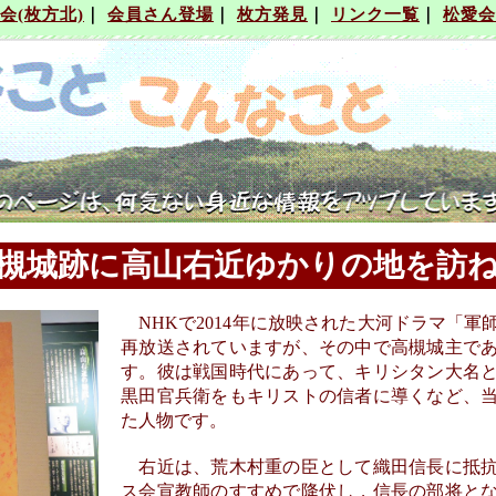
槻城跡に高山右近ゆかりの地を訪
NHKで2014年に放映された大河ドラマ「軍
再放送されていますが、その中で高槻城主で
す。彼は戦国時代にあって、キリシタン大名
黒田官兵衛をもキリストの信者に導くなど、
た人物です。
右近は、荒木村重の臣として織田信長に抵抗
ス会宣教師のすすめで降伏し，信長の部将と