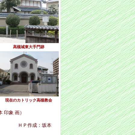
高槻城東大手門跡
現在のカトリック高槻教会
 印象 画）
ＨＰ作成：坂本