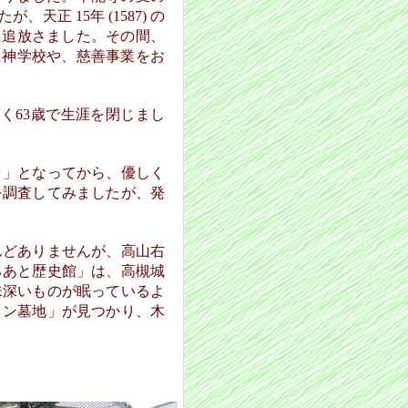
正 15年 (1587) の
に追放さました。その間、
に神学校や、慈善事業をお
なく63歳で生涯を閉じまし
」となってから、優しく
を調査してみましたが、発
どありませんが、高山右
ろあと歴史館」は、高槻城
味深いものが眠っているよ
タン墓地」が見つかり、木