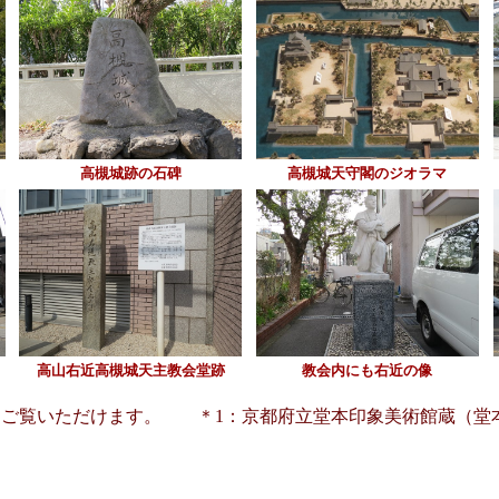
高槻城跡の石碑
高槻城天守閣のジオラマ
高山右近高槻城天主教会堂跡
教会内にも右近の像
ら
ご覧いただけます。 ＊1：京都府立堂本印象美術館蔵（堂本