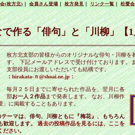
?
なで作る「俳句」と「川柳」【1
枚方北支部の皆様からのオリジナルな俳句・川柳を
す。 下記メールアドレスで受け付けております。
支部役員にお渡しいただいても結構です。
：hirakata-ｎ@shoai.ne.jp：
毎月２５日までに寄せられた作品を、翌月に各
部
お一人２作品
まで発表します。 なお、川柳作
愛」に掲載することもあります。
月度のテーマは、俳句、川柳ともに『梅花』、もちろん
も歓迎します。
過去の投稿作品を見るには、ここを
ください。