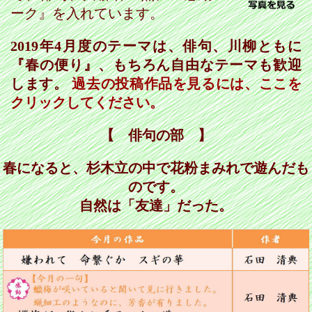
ーク』を入れています。
2019年4月度のテーマは、俳句、川柳ともに
『春の便り』、もちろん自由なテーマも歓迎
します。
過去の投稿作品を見るには、ここを
クリックしてください。
【 俳句の部 】
春になると、杉木立の中で花粉まみれで遊んだも
のです。
自然は「友達」だった。