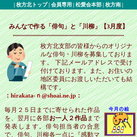
?
みんなで作る「俳句」と「川柳」【3月度】
枚方北支部の皆様からのオリジナ
ルな俳句・川柳を募集しておりま
す。 下記メールアドレスで受け
付けております。また、お住いの
地区委員にお渡しいただいても結
構です。
：hirakata-ｎ@shoai.ne.jp：
毎月２５日までに寄せられた作品
を、翌月に各部
お一人２作品
まで
発表します。俳句担当者の合意
で、俳句、川柳各一点に『感動マ