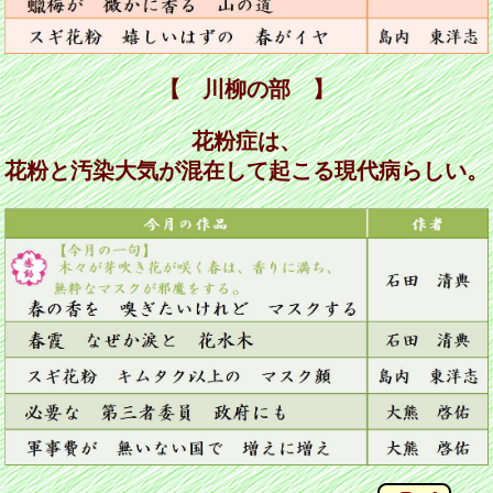
【 川柳の部 】
花粉症は、
花粉と汚染大気が混在して起こる現代病らしい。