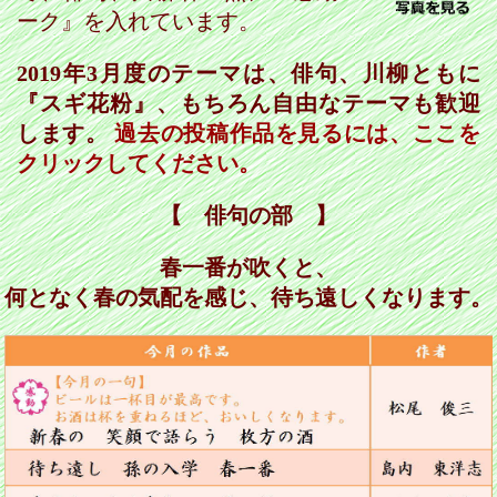
ーク』を入れています。
2019年3月度のテーマは、俳句、川柳ともに
『スギ花粉』、もちろん自由なテーマも歓迎
します。
過去の投稿作品を見るには、ここを
クリックしてください。
【 俳句の部 】
春一番が吹くと、
何となく春の気配を感じ、待ち遠しくなります。