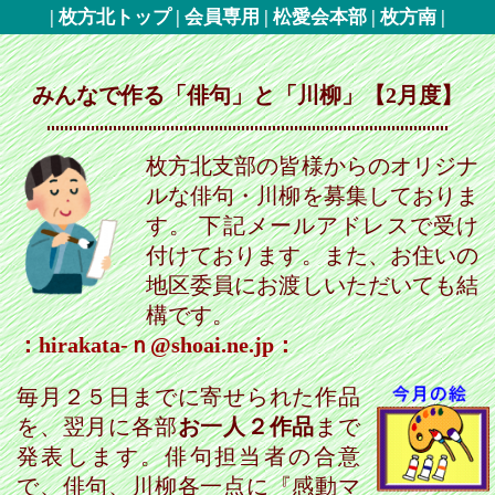
?
みんなで作る「俳句」と「川柳」【2月度】
枚方北支部の皆様からのオリジナ
ルな俳句・川柳を募集しておりま
す。 下記メールアドレスで受け
付けております。また、お住いの
地区委員にお渡しいただいても結
構です。
：hirakata-ｎ@shoai.ne.jp：
毎月２５日までに寄せられた作品
を、翌月に各部
お一人２作品
まで
発表します。俳句担当者の合意
で、俳句、川柳各一点に『感動マ