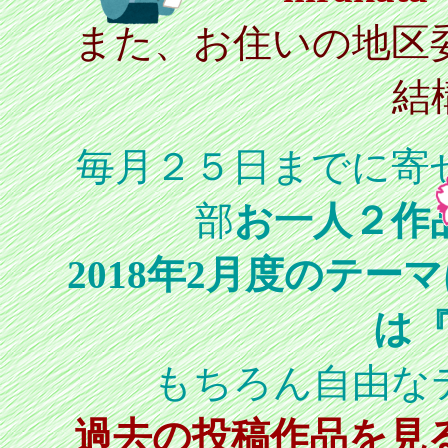
また、お住いの地区
結
毎月２５日までに寄
部
お一人２作
2018年2月度のテ
は
もちろん自由な
過去の投稿作品を見