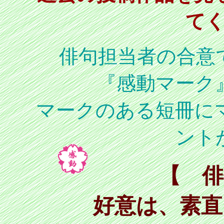
て
俳句担当者の合意
『感動マーク
マークのある短冊に
ント
【 俳
好意は、素直