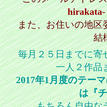
hirakata
また、お住いの地区
結
毎月２５日までに寄
一人２作品
2017年1月度のテ
は『
もちろん自由な