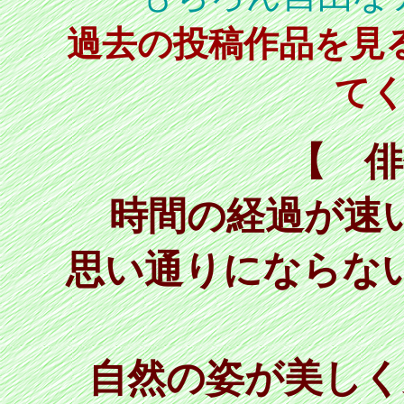
過去の投稿作品を見
て
【 俳
時間の経過が速
思い通りにならな
自然の姿が美しく