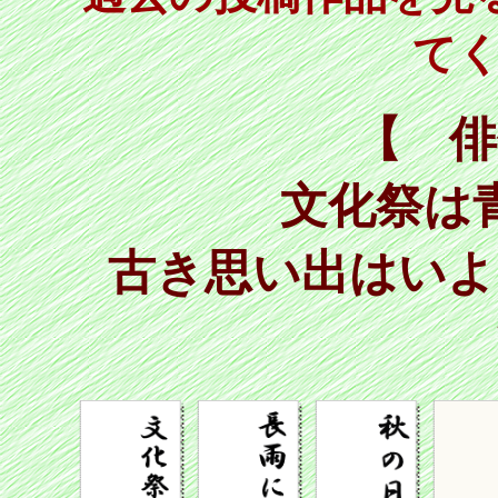
て
【 俳
文化祭は
古き思い出はいよ