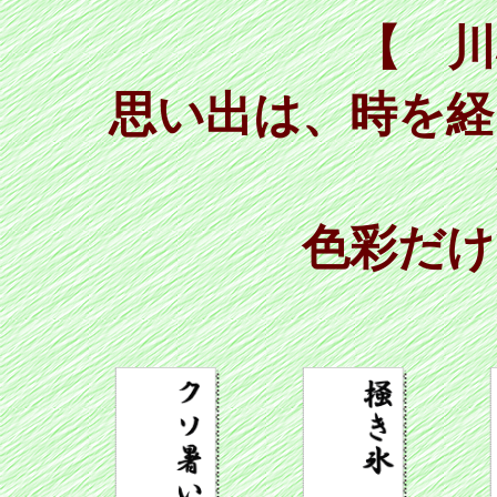
【 川
思い出は、時を経
色彩だけ