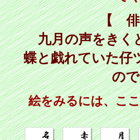
【 俳
九月の声をきく
蝶と戯れていた仔
ので
絵をみるには、こ