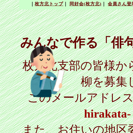
みんなで作る「俳句
枚方北支部の皆様か
柳を募集
このメールアドレ
hirakata
また、お住いの地区