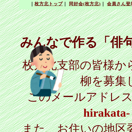
みんなで作る「俳句
枚方北支部の皆様か
柳を募集
このメールアドレ
hirakata
また、お住いの地区