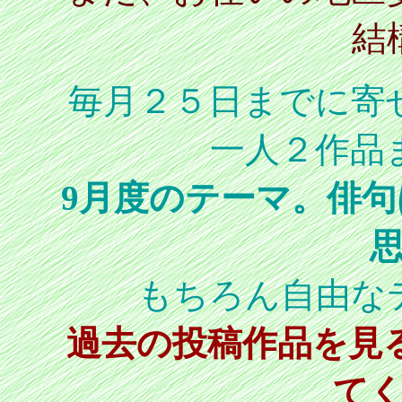
結
毎月２５日までに寄
一人２作品
9月度のテーマ。俳
もちろん自由な
過去の投稿作品を見
て