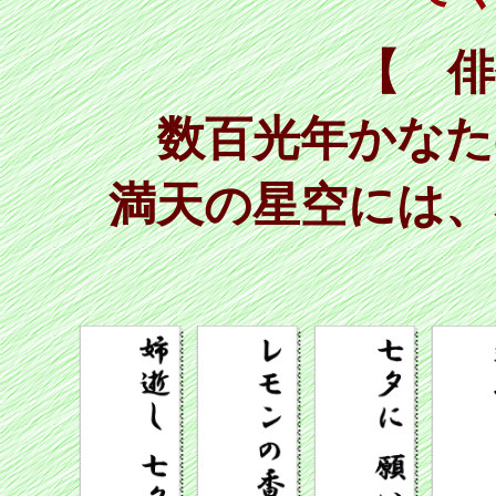
【 俳
数百光年かなた
満天の星空には、