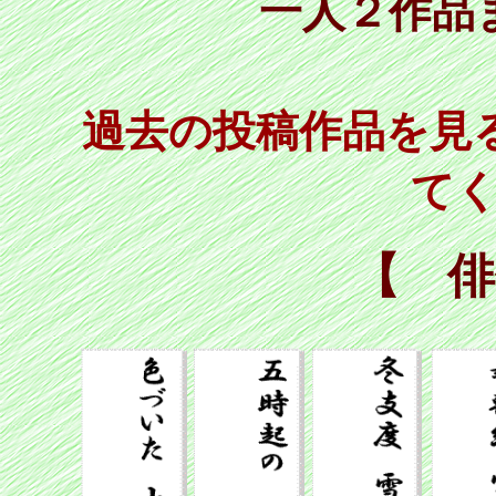
一人２作品
過去の投稿作品を見
て
【 俳