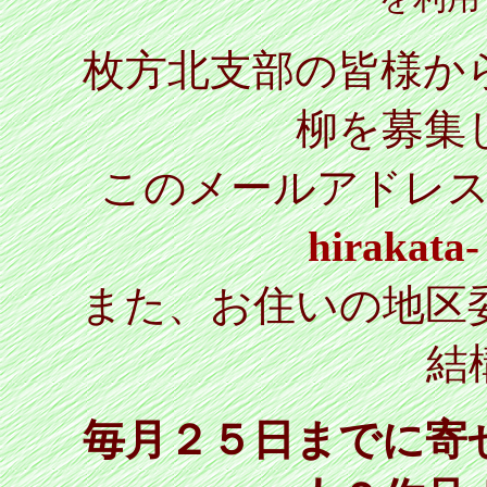
枚方北支部の皆様か
柳を募集
このメールアドレ
hirakata
また、お住いの地区
結
毎月２５日までに寄