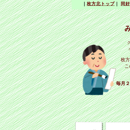
枚方
こ
毎月２