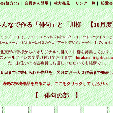
みんなで作る「俳句」と「川柳」【10月度
クリップアートは、リコージャパン株式会社のプリントアウトファクトリーと
ホームページ・ビルダーに付属のウェブアート デザイナーを利用しています
北支部の皆様からのオリジナルな俳句・川柳を募集しておりま
のメールアドレスで受け付けております：
hirakata-ｎ@shoai.ne
また、お住いの地区委員にお渡しいただいても結構です。
５日までに寄せられた作品を、翌月にお一人２作品まで発表し
過去の投稿作品を見るには、ここをクリックしてください。
【 俳句の部 】