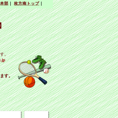
】
、
。
す。
.jp
ます。